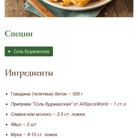
Специи
Соль буджакская
Ингредиенты
Говядина (телятина) биток – 500 г
Приправа “Соль буджакская” от AllSpiceWorld – 1 ст.л.
Сливки или молоко – 2-3 ст. ложки
Яйцо – 2 шт
Мука – 8-10 ст. ложек