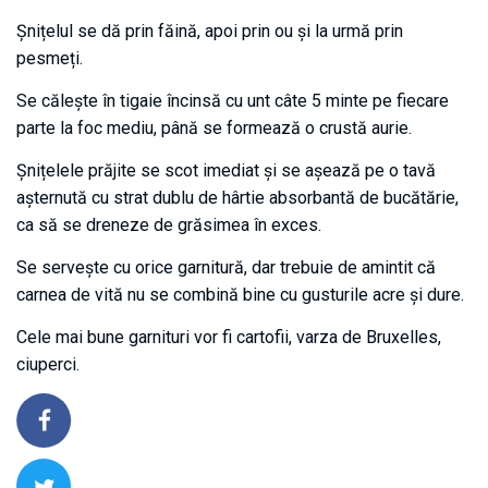
Șnițelul se dă prin făină, apoi prin ou și la urmă prin
pesmeți.
Se călește în tigaie încinsă cu unt câte 5 minte pe fiecare
parte la foc mediu, până se formează o crustă aurie.
Șnițelele prăjite se scot imediat și se așează pe o tavă
așternută cu strat dublu de hârtie absorbantă de bucătărie,
ca să se dreneze de grăsimea în exces.
Se servește cu orice garnitură, dar trebuie de amintit că
carnea de vită nu se combină bine cu gusturile acre și dure.
Cele mai bune garnituri vor fi cartofii, varza de Bruxelles,
ciuperci.