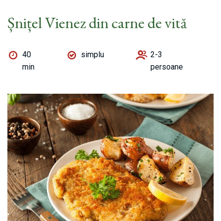
Șnițel Vienez din carne de vită
40
simplu
2-3
min
persoane