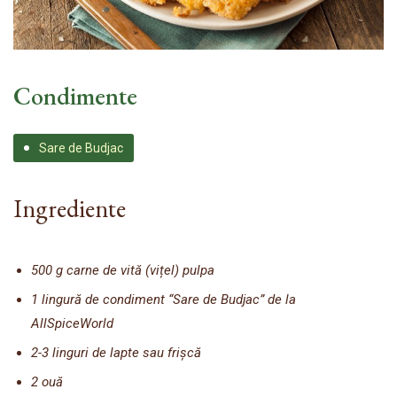
Condimente
Sare de Budjac
Ingrediente
500 g carne de vită (vițel) pulpa
1 lingură de condiment “Sare de Budjac” de la
AllSpiceWorld
2-3 linguri de lapte sau frișcă
2 ouă