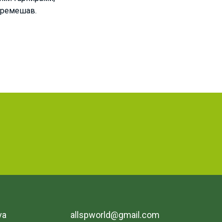
еремешав.
va
allspworld@gmail.com