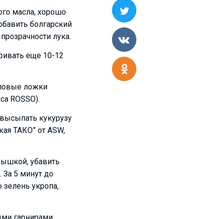
ого масла, хорошо
обавить болгарский
 прозрачности лука.
ривать еще 10-12
оловые ложки
уса ROSSO).
 высыпать кукурузу
кая ТАКО” от ASW,
рышкой, убавить
 За 5 минут до
 зелень укропа,
ыми гарнирами,