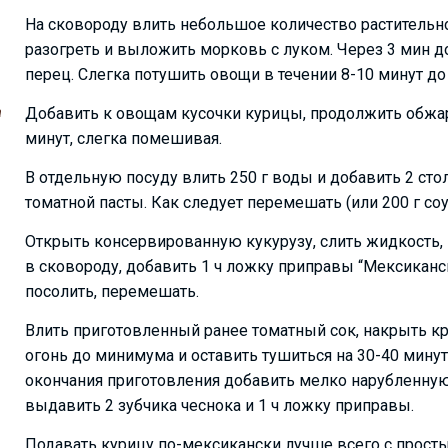
На сковороду влить небольшое количество растительн
разогреть и выложить морковь с луком. Через 3 мин д
перец. Слегка потушить овощи в течении 8-10 минут до
а
Добавить к овощам кусочки курицы, продолжить обжа
минут, слегка помешивая.
В отдельную посуду влить 250 г воды и добавить 2 ст
томатной пасты. Как следует перемешать (или 200 г со
Открыть консервированную кукурузу, слить жидкость,
в сковороду, добавить 1 ч ложку приправы “Мексиканс
посолить, перемешать.
Влить приготовленный ранее томатный сок, накрыть к
огонь до минимума и оставить тушиться на 30-40 минут.
окончания приготовления добавить мелко нарубленную
выдавить 2 зубчика чеснока и 1 ч ложку приправы.
Подавать курицу по-мексикански лучше всего с прост