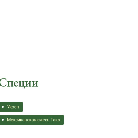
Специи
Укроп
Мексиканская смесь Тако