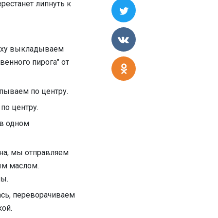
ерестанет липнуть к
рху выкладываем
енного пирога" от
пываем по центру.
по центру.
 в одном
на, мы отправляем
ым маслом.
пы.
ась, переворачиваем
кой.