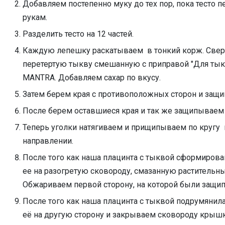
Добавляем постепенно муку до тех пор, пока тесто п
рукам.
Разделить тесто на 12 частей.
Каждую лепешку раскатываем в тонкий корж. Све
перетертую тыкву смешанную с приправой "Для тыкв
MANTRA. Добавляем сахар по вкусу.
Затем берем края с противоположных сторон и защи
После берем оставшиеся края и так же защипываем 
Теперь уголки натягиваем и прищипываем по кругу
направлении.
После того как наша плацинта с тыквой сформирова
ее на разогретую сковороду, смазанную растительн
Обжариваем первой сторону, на которой были защи
После того как наша плацинта с тыквой подрумянил
её на другую сторону и закрываем сковороду крыш