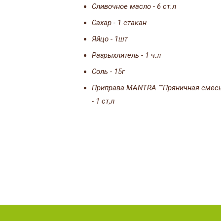
Сливочное масло - 6 ст.л
Сахар - 1 стакан
Яйцо - 1шт
Разрыхлитель - 1 ч.л
Соль - 15г
Приправа MANTRA ""Пряничная смесь
- 1 ст,л