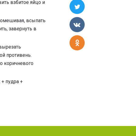
вить взбитое яйцо и
помешивая, всыпать
ть, завернуть в
.
 вырезать
ой противень.
до коричневого
+ пудра +