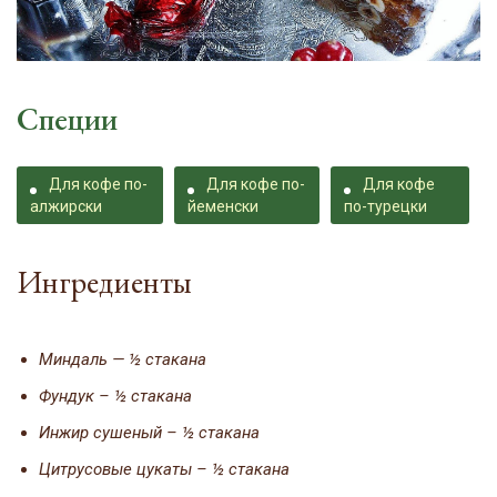
Специи
Для кофе по-
Для кофе по-
Для кофе
алжирски
йеменски
по-турецки
Ингредиенты
Миндаль — ½ стакана
Фундук – ½ стакана
Инжир сушеный – ½ стакана
Цитрусовые цукаты – ½ стакана