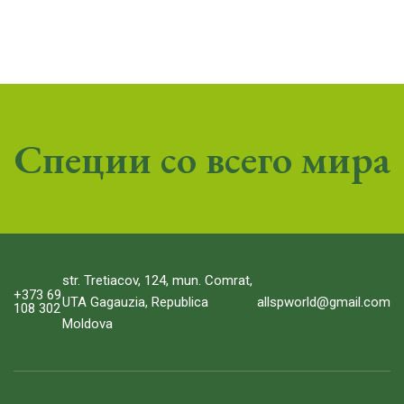
Специи со всего мира
str. Tretiacov, 124, mun. Comrat,
+373 69
allspworld@gmail.com
UTA Gagauzia, Republica
108 302
Moldova