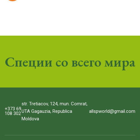
Специи со всего мира
str. Tretiacov, 124, mun. Comrat,
+373 69
allspworld@gmail.com
UTA Gagauzia, Republica
108 302
Moldova