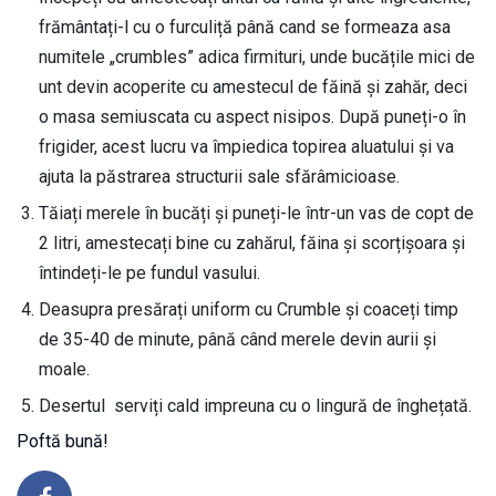
frământați-l cu o furculiță până cand se formeaza asa
numitele „crumbles” adica firmituri, unde bucățile mici de
unt devin acoperite cu amestecul de făină și zahăr, deci
o masa semiuscata cu aspect nisipos. După puneți-o în
frigider, acest lucru va împiedica topirea aluatului și va
ajuta la păstrarea structurii sale sfărâmicioase.
Tăiați merele în bucăți și puneți-le într-un vas de copt de
2 litri, amestecați bine cu zahărul, făina și scorțișoara și
întindeți-le pe fundul vasului.
Deasupra presărați uniform cu Crumble și coaceți timp
de 35-40 de minute, până când merele devin aurii și
moale.
Desertul serviți cald impreuna cu o lingură de înghețată.
Poftă bună!