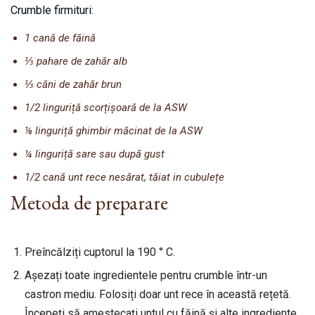
Crumble firmituri:
1 cană de făină
⅓ pahare de zahăr alb
⅓ căni de zahăr brun
1/2 linguriță scorțișoară de la ASW
⅛ linguriță ghimbir măcinat de la ASW
¼ linguriță sare sau după gust
1/2 cană unt rece nesărat, tăiat in cubulețe
Metoda de preparare
Preîncălziți cuptorul la 190 ° C.
Așezați toate ingredientele pentru crumble într-un
castron mediu. Folosiți doar unt rece în această rețetă.
Începeți să amestecați untul cu făină și alte ingrediente,